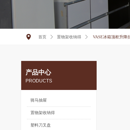
넹
首页
ꄲ
置物架收纳得
ꄲ
VASE冰箱顶柜升
产品中心
PRODUCTS
骑马抽屉
置物架收纳得
塑料刀叉盘