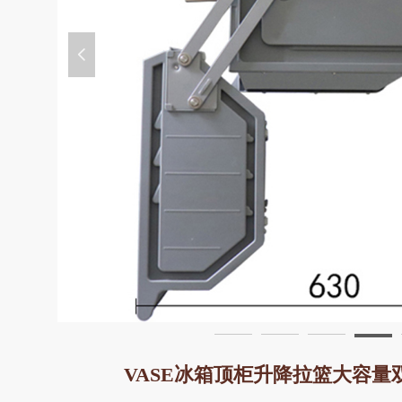
넳
VASE冰箱顶柜升降拉篮大容量