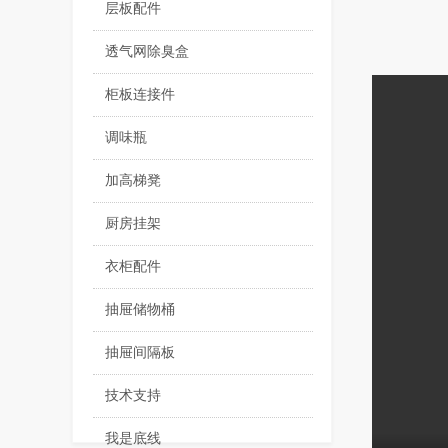
层板配件
透气网除臭盒
柜板连接件
调味瓶
加高梯凳
厨房挂架
衣柜配件
抽屉储物桶
抽屉间隔板
技术支持
我是底线